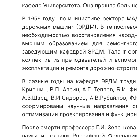
кафедр Университета. Она прошла большо
В 1956 году по инициативе ректора М
дорожных машин» (ЭРДМ). В те послево
необходимостью восстановления народн
высшим образованием для ремонтного
заведующим кафедрой ЭРДМ. Талант орг
коллектив из преподавателей и вспомо
эксплуатации и ремонта дорожно-строите
В разные годы на кафедре ЭРДМ трудил
Крившин, В.П. Апсин, А.Г. Теплов, Б.И. Фи
А.З.Шарц, В.И.Сидоров, А.В.Рубайлов, 
сформированы научные направления о
оптимизации проектирования и функцион
После смерти профессора Г.И. Зеленкова
науки и техники Российской Федераци