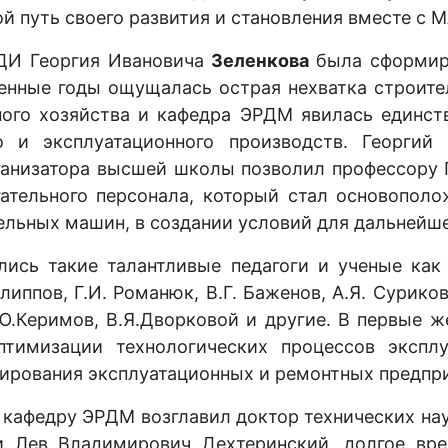
й путь своего развития и становления вместе с 
АДИ Георгия Ивановича
Зеленкова
была сформир
енные годы ощущалась острая нехватка строител
ого хозяйства и кафедра ЭРДМ явилась единст
 и эксплуатационного производств. Георгий
анизатора высшей школы позволил профессору Г
гательного персонала, который стал основополо
льных машин, в создании условий для дальнейше
ись такие талантливые педагоги и ученые как Л
липпов, Г.И. Романюк, В.Г. Баженов, А.Я. Суриков
Ф.Ю.Керимов, В.Я.Дворковой и другие. В первые
птимизации технологических процессов эксп
ирования эксплуатационных и ремонтных предпр
 кафедру ЭРДМ возглавил доктор технических на
и Лев Владимирович Дехтеринский, долгое вре