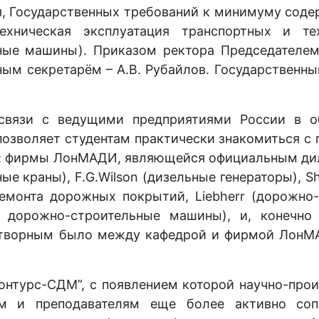
, Государственных требований к минимуму соде
ехническая эксплуатация транспортных и те
ные машины). Приказом ректора Председателе
ёным секретарём – А.В. Рубайлов. Государственны
связи с ведущими предприятиями России в о
 позволяет студентам практически знакомиться
й: фирмы ЛонМАДИ, являющейся официальным дил
е краны), F.G.Wilson (дизельные генераторы), Sh
емонта дорожных покрытий, Liebherr (дорожно
 дорожно-строительные машины), и, конечно ж
отворным было между кафедрой и фирмой ЛонМ
Контурс-СДМ”, с появлением которой научно-про
ам и преподавателям еще более активно со