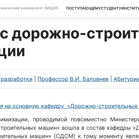
ПОСТУПАЮЩЕМУ
СТУДЕНТУ
ИНСТИТ
хнический университет (МАДИ)
с дорожно-строи
кции
 разработки
|
Профессор В.И. Баловнев
|
Абитури
я на основную кафедру «Дорожно-строительны
птимизации, проводимой повсеместно Министер
строительных машин» вошла в состав кафедры «
оительных машин» (СДСМ) к тому моменту явля