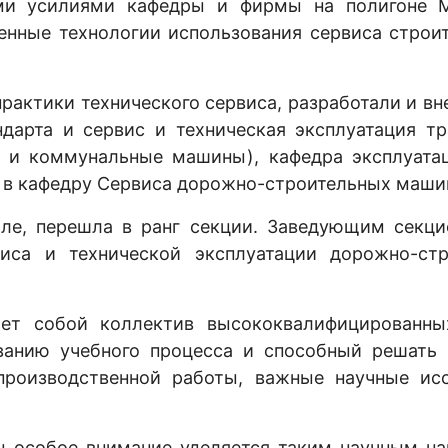
ными усилиями кафедры и фирмы на полигоне 
енные технологии использования сервиса строит
 практики технического сервиса, разработали и в
андарта и сервис и техническая эксплуатация т
е и коммунальные машины), кафедра эксплуат
 в кафедру Сервиса дорожно-строительных маши
чале, перешла в ранг секции. Заведующим секц
виса и технической эксплуатации дорожно-с
яет собой коллектив высококвалифицированны
ванию учебного процесса и способный решать 
производственной работы, важные научные исс
ы особое внимание уделяется таким научным на