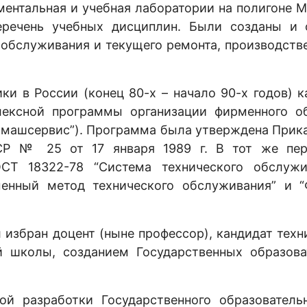
ментальная и учебная лаборатории на полигоне 
еречень учебных дисциплин. Были созданы и
о обслуживания и текущего ремонта, производств
ки в России (конец 80-х – начало 90-х годов) 
лексной программы организации фирменного о
рмашсервис”). Программа была утверждена Прика
СР № 25 от 17 января 1989 г. В тот же пер
СТ 18322-78 “Система технического обслуж
менный метод технического обслуживания” и 
 избран доцент (ныне профессор), кандидат техн
 школы, созданием Государственных образова
й разработки Государственного образовательн