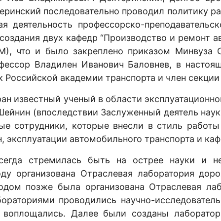
еринский последовательно проводил политику ра
я деятельность профессорско-преподавательск
 создания двух кафедр “Производство и ремонт 
), что и было закреплено приказом Минвуза 
офессор Владилен Иванович Баловнев, в настоя
к Российской академии транспорта и член секци
ран известный ученый в области эксплуатационно
ейнин (впоследствии Заслуженный деятель науки
ые сотрудники, которые внесли в стиль работ
, эксплуатации автомобильного транспорта и к
сегда стремилась быть на острее науки и не
году организована Отраслевая лаборатория до
одом позже была организована Отраслевая ла
раториями проводились научно-исследовательс
 воплощались. Далее были созданы лаборатор