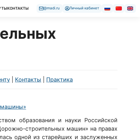
УТЫ
КОНТАКТЫ
@madi.ru
Личный кабинет
тельных
енту
|
Контакты
|
Практика
е машины»
ством образования и науки Российской
Дорожно-строительных машин» на правах
лась одной из старейших и заслуженных