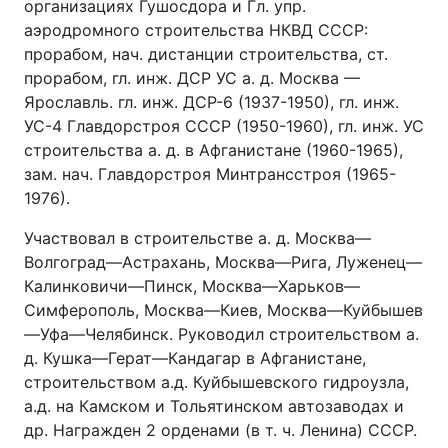
организациях Гушосдора и Гл. упр.
аэродромного строительства НКВД СССР:
прорабом, нач. дистанции строительства, ст.
прорабом, гл. инж. ДСР УС а. д. Москва —
Ярославль. гл. инж. ДСР-6 (1937-1950), гл. инж.
УС-4 Главдорстроя СССР (1950-1960), гл. инж. УС
строительства а. д. в Афганистане (1960-1965),
зам. нач. Главдорстроя Минтрансстроя (1965-
1976).
Участвовал в строительстве а. д. Москва—
Волгоград—Астрахань, Москва—Рига, Луженец—
Калинковичи—Пинск, Москва—Харьков—
Симферополь, Москва—Киев, Москва—Куйбышев
—Уфа—Челябинск. Руководил строительством а.
д. Кушка—Герат—Кандагар в Афганистане,
строительством а.д. Куйбышевского гидроузла,
а.д. на Камском и Тольятинском автозаводах и
др. Награжден 2 орденами (в т. ч. Ленина) СССР.