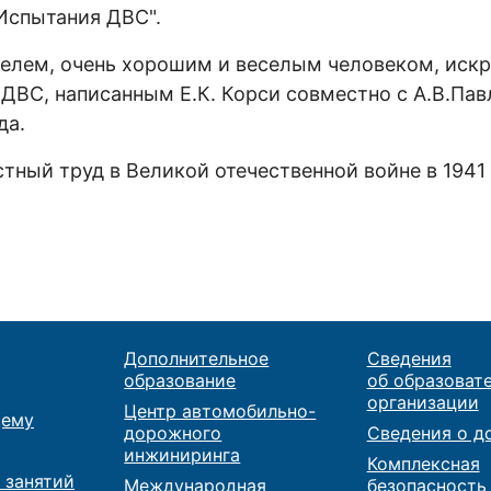
Испытания ДВС".
телем, очень хорошим и веселым человеком, ис
ВС, написанным Е.К. Корси совместно с А.В.Пав
да.
ный труд в Великой отечественной войне в 1941 - 
Дополнительное
Сведения
образование
об образоват
организации
Центр автомобильно-
ему
дорожного
Сведения о д
инжиниринга
Комплексная
 занятий
Международная
безопасность