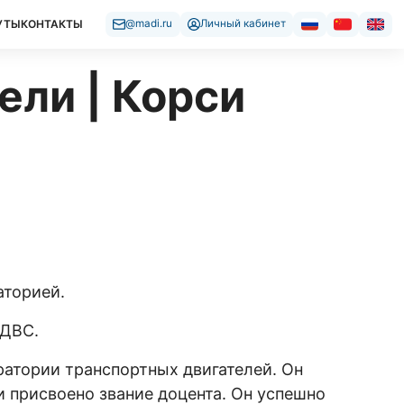
УТЫ
КОНТАКТЫ
@madi.ru
Личный кабинет
ли | Корси
аторией.
 ДВС.
ратории транспортных двигателей. Он
си присвоено звание доцента. Он успешно