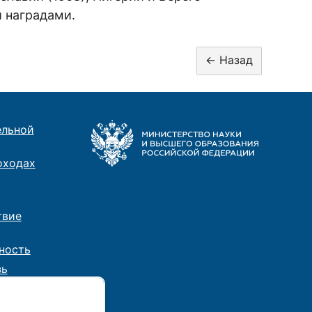
и наградами.
ельной
оходах
твие
ность
зь