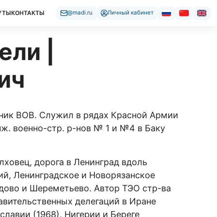
УТЫ
КОНТАКТЫ
@madi.ru
Личный кабинет
ели |
ич
тник ВОВ. Служил в рядах Красной Армии
нж. военно-стр. р-нов № 1 и №4 в Баку
лховец, дорога в Ленинград вдоль
ий, Ленинградское и Новорязанское
дово и Шереметьево. Автор ТЭО стр-ва
авительственных делегаций в Иране
славии (1968), Нигерии и Береге