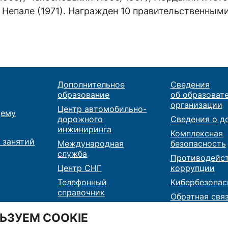
и Непале (1971). Награжден 10 правительственным
Дополнительное
Сведения
образование
об образоват
организации
Центр автомобильно-
ему
дорожного
Сведения о д
инжиниринга
Комплексная
 занятий
Международная
безопасность
служба
Противодейс
Центр СНГ
коррупции
Телефонный
Кибербезопас
справочник
Обратная свя
Карта сайта
Контакты
ЬЗУЕМ COOKIE
RSS