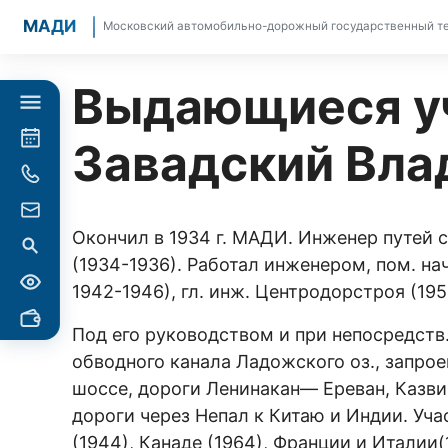
МАДИ
Московский автомобильно-дорожный государственный те
Выдающиеся уч
Завадский Вла
Окончил в 1934 г. МАДИ. Инженер путей
(1934-1936). Работал инженером, пом. на
1942-1946), гл. инж. Центродорстроя (195
Под его руководством и при непосредств.
обводного канала Ладожского оз., запро
шоссе, дороги Ленинакан— Ереван, Казв
дороги через Непал к Китаю и Индии. Уч
(1944), Канаде (1964), Франции и Италии(