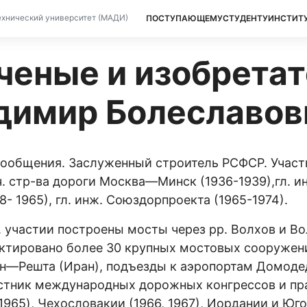
ПОСТУПАЮЩЕМУ
СТУДЕНТУ
ИНСТИТ
хнический университет (МАДИ)
еные и изобретат
димир Болеславов
 сообщения. Заслуженный строитель РСФСР. Учас
ч. стр-ва дороги Москва—Минск (1936-1939),гл. и
8- 1965), гл. инж. Союздорпроекта (1965-1974).
 участии построены мосты через рр. Волхов и Во
ектировано более 30 крупных мостовых сооружен
ин—Решта (Иран), подъезды к аэропортам Домоде
астник международных дорожных конгрессов и пр
1965), Чехословакии (1966, 1967), Иордании и Юго