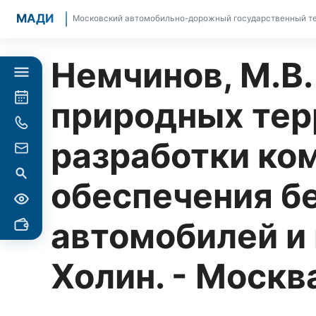
МАДИ
Московский автомобильно-дорожный государственный те
Немчинов, М.В
природных тер
разработки ко
обеспечения б
автомобилей и 
Холин. - Москва