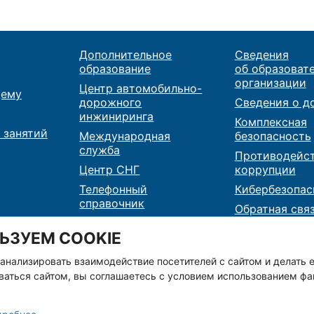
Дополнительное
Сведения
образование
об образоват
организации
Центр автомобильно-
ему
дорожного
Сведения о д
инжиниринга
Комплексная
 занятий
Международная
безопасность
служба
Противодейс
Центр СНГ
коррупции
Телефонный
Кибербезопас
справочник
Обратная свя
Карта сайта
Контакты
ЬЗУЕМ COOKIE
RSS
 анализировать взаимодействие посетителей с сайтом и делать е
аться сайтом, вы соглашаетесь с условием использованием фай