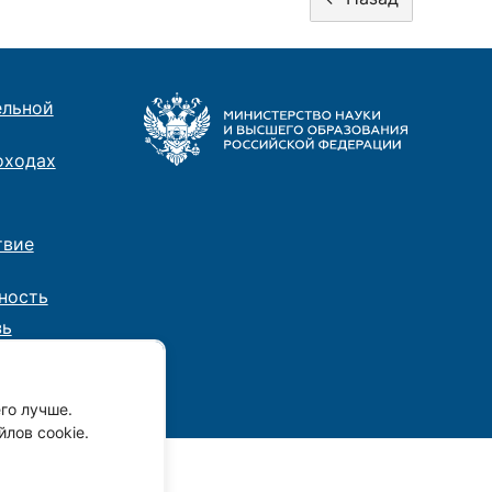
ельной
оходах
твие
ность
зь
го лучше.
лов cookie.