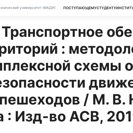
ПОСТУПАЮЩЕМУ
СТУДЕНТУ
ИНСТИТ
хнический университет (МАДИ)
. Транспортное об
риторий : методол
мплексной схемы о
езопасности движ
пешеходов / М. В. 
 : Изд-во АСВ, 2019