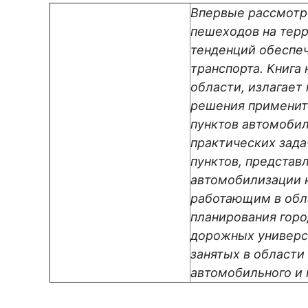
Впервые рассмотр
пешеходов на терр
тенденций обеспеч
транспорта. Книга
области, излагает
решения применит
пунктов автомоби
практических зада
пунктов, представ
автомобилизации н
работающим в обл
планирования горо
дорожных универси
занятых в области
автомобильного и