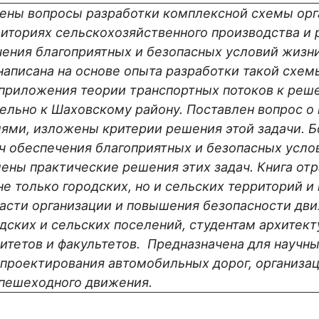
ены вопросы разработки комплексной схемы орг
иториях сельскохозяйственного производства и 
ения благоприятных и безопасных условий жизн
 написана на основе опыта разработки такой схе
 приложения теории транспортных потоков к реш
ельно к Шаховскому району. Поставлен вопрос 
лями, изложены критерии решения этой задачи.
ч обеспечения благоприятных и безопасных усл
лены практические решения этих задач. Книга о
е только городских, но и сельских территорий и
асти организации и повышения безопасности дви
дских и сельских поселений, студентам архитек
тетов и факультетов. Предназначена для научны
 проектирования автомобильных дорог, организа
 пешеходного движения.