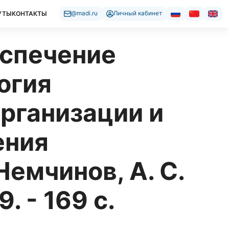
УТЫ
КОНТАКТЫ
@madi.ru
Личный кабинет
еспечение
огия
рганизации и
ения
Немчинов, А. С.
. - 169 с.