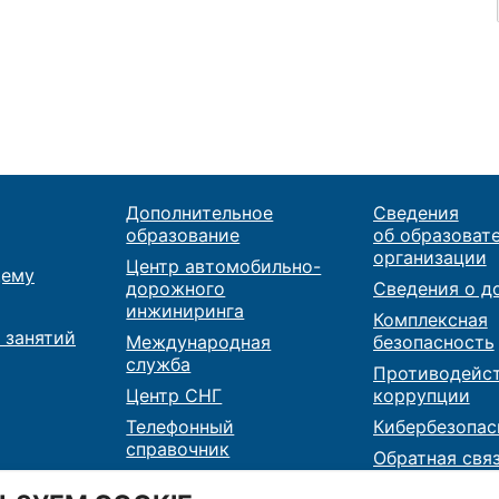
Дополнительное
Сведения
образование
об образоват
организации
Центр автомобильно-
ему
дорожного
Сведения о д
инжиниринга
Комплексная
 занятий
Международная
безопасность
служба
Противодейс
Центр СНГ
коррупции
Телефонный
Кибербезопас
справочник
Обратная свя
Карта сайта
Контакты