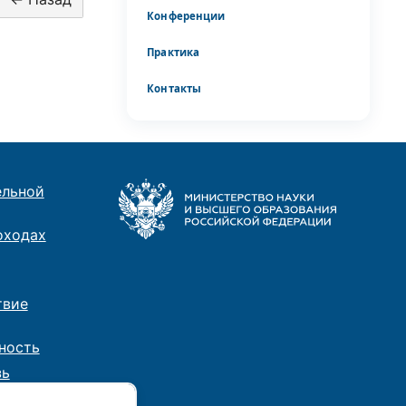
Конференции
Практика
Контакты
ельной
оходах
твие
ность
зь