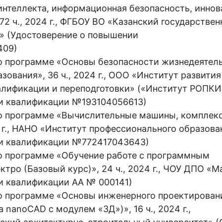
интеллекта, информационная безопасность, инно
72 ч., 2024 г., ФГБОУ ВО «Казанский государстве
т» (Удостоверение о повышении
409)
 программе «Основы безопасности жизнедеятел
ования», 36 ч., 2024 г., ООО «Институт развития
алификации и переподготовки» («Институт РОПКИ
и квалификации №193104056613)
о программе «Вычислительные машины, комплек
4 г., НАНО «Институт профессионального образова
ии квалификации №772417043643)
 программе «Обучение работе с программным
тро (Базовый курс)», 24 ч., 2024 г., ЧОУ ДПО «М
и квалификации АА № 000141)
 программе «Основы инженерного проектирован
nanoCAD с модулем «3Д»)», 16 ч., 2024 г.,