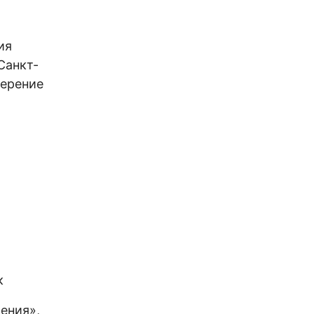
ия
Санкт-
верение
к
ения»,