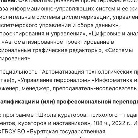
плины:
«Автоматизированное проектирование сис
база информационно-управляющих систем и ее ж
слительные системы диспетчеризации, управлен
спетчерского управления и сбора данных»,
проектирования и управления», «Цифровые и ана
, «Автоматизированное проектирование в
иональные графические редакторы», «Системы
тирования»
пециальность «Автоматизация технологических 
стве)», «Управление персоналом» «Информатика и
инженер, менеджер, преподаватель-исследовател
алификации и (или) профессиональной переподг
 программе «Школа кураторов: психолого – педа
тов, кураторов и наставников», 108 ч., 2022 г., 
ФГБОУ ВО «Бурятская государственная