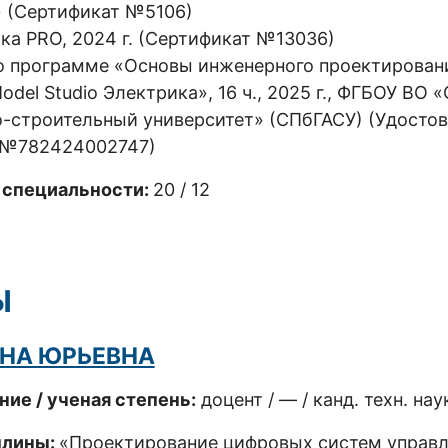
 (Сертификат №5106)
а PRO, 2024 г. (Сертификат №13036)
 программе «Основы инженерного проектирован
el Studio Электрика», 16 ч., 2025 г., ФГБОУ ВО «
о-строительный университет» (СПбГАСУ) (Удосто
 №782424002747)
 специальности:
20 / 12
Ы
НА ЮРЬЕВНА
ние / ученая степень:
доцент / — / канд. техн. нау
плины:
«Проектирование цифровых систем управл