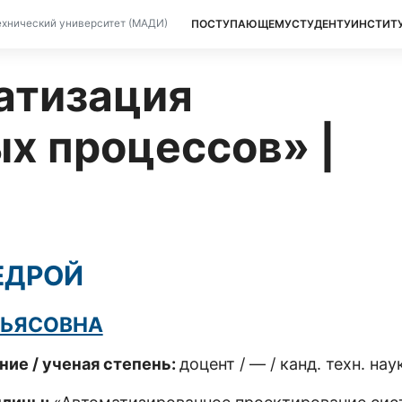
ПОСТУПАЮЩЕМУ
СТУДЕНТУ
ИНСТИТ
хнический университет (МАДИ)
атизация
х процессов» |
ЕДРОЙ
ЛЬЯСОВНА
ние / ученая степень:
доцент / — / канд. техн. нау