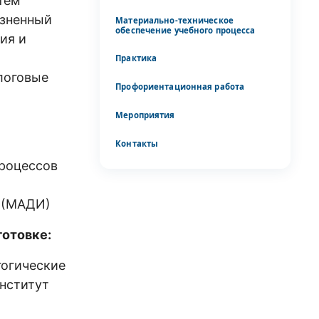
тем
изненный
Материально-техническое
обеспечение учебного процесса
ия и
Практика
логовые
Профориентационная работа
Мероприятия
Контакты
процессов
ь (МАДИ)
отовке:
гогические
Институт