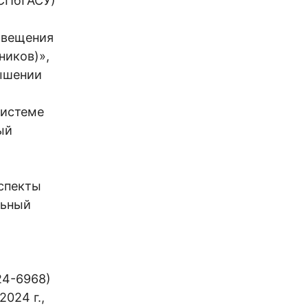
СПбГАСУ)
свещения
ников)»,
вышении
системе
ый
спекты
льный
24-6968)
024 г.,