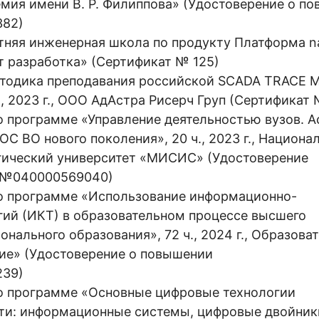
мия имени В. Р. Филиппова» (Удостоверение о п
382)
тняя инженерная школа по продукту Платформа 
фт разработка» (Сертификат № 125)
етодика преподавания российской SCADA TRACE 
., 2023 г., ООО АдАстра Рисерч Груп (Сертификат
 программе «Управление деятельностью вузов. А
С ВО нового поколения», 20 ч., 2023 г., Национа
гический университет «МИСИС» (Удостоверение
 №040000569040)
о программе «Использование информационно-
ий (ИКТ) в образовательном процессе высшего
нального образования», 72 ч., 2024 г., Образова
ие» (Удостоверение о повышении
239)
о программе «Основные цифровые технологии
ти: информационные системы, цифровые двойник