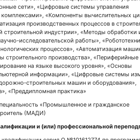
нные сети», «Цифровые системы управления
 комплексами», «Компоненты вычислительных ц
атизация производственных процессов в строите
й строительной индустрии», «Методы обработки 
научно-исследовательской работы», «Робототехни
хнологических процессов», «Автоматизация маши
ы строительного производства», «Периферийные
ирование на языке высокого уровня», «Основы
пьютерной информации», «Цифровые системы из
 дорожно-строительных машин и оборудования»,
а», «Преддипломная практика»
пециальность «Промышленное и гражданское
троитель (МАДИ)
алификации и (или) профессиональной переподг
 квалификации серия О №101612774 по программ