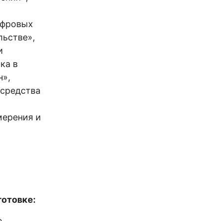
ифровых
льстве»,
и
ка в
н»,
 средства
мерения и
отовке:
е