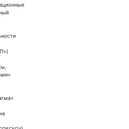
вационные
нный
ьности
П»)
сы,
ния»
агма»
ия