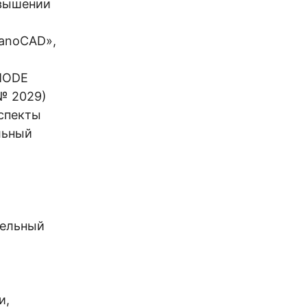
овышении
nanoCAD»,
MODE
 № 2029)
спекты
льный
тельный
и,