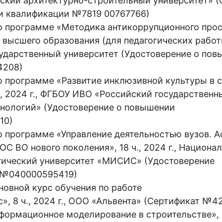
ский архитектурно-строительный университет» (
и квалификации №7819 00767766)
 программе «Методика антикоррупционного про
х высшего образования (для педагогических работ
государственный университет (Удостоверение о по
4208)
 программе «Развитие инклюзивной культуры в 
., 2024 г., ФГБОУ ИВО «Российский государственн
хнологий» (Удостоверение о повышении
10)
 программе «Управление деятельностью вузов. А
С ВО нового поколения», 18 ч., 2024 г., Национа
гический университет «МИСИС» (Удостоверение
 №040000595419)
овной курс обучения по работе
», 8 ч., 2024 г., ООО «Альвента» (Сертификат №4
ормационное моделирование в строительстве», 2