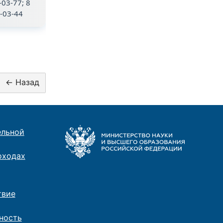
-03-77; 8
5-03-44
ельной
оходах
твие
ность