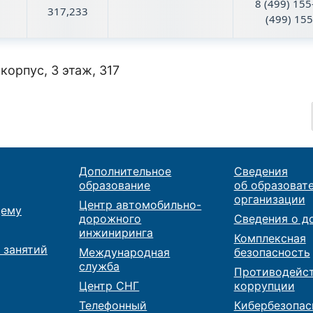
8 (499) 155
317,233
(499) 15
 корпус, 3 этаж,
317
Дополнительное
Сведения
образование
об образоват
организации
Центр автомобильно-
ему
дорожного
Сведения о д
инжиниринга
Комплексная
 занятий
Международная
безопасность
служба
Противодейс
Центр СНГ
коррупции
Телефонный
Кибербезопас