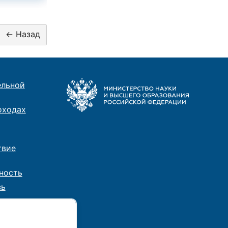
ельной
оходах
твие
ность
зь