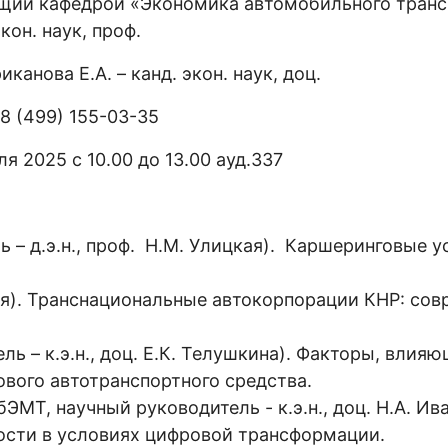
ющий кафедрой «Экономика автомобильного трансп
экон. наук, проф.
канова Е.А. – канд. экон. наук, доц.
 8 (499) 155-03-35
я 2025 с 10.00 до 13.00 ауд.337
 – д.э.н., проф. Н.М. Улицкая). Каршеринговые у
цкая). Транснациональные автокорпорации КНР: со
ль – к.э.н., доц. Е.К. Телушкина). Факторы, влия
вого автотранспортного средства.
бЭМТ, научный руководитель - к.э.н., доц. Н.А. Ив
ости в условиях цифровой трансформации.