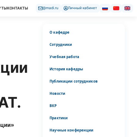
УТЫ
КОНТАКТЫ
@madi.ru
Личный кабинет
О кафедре
Сотрудники
Учебная работа
кции
История кафедры
Публикации сотрудников
Новости
АТ.
ВКР
Практики
ации»
Научные конференции