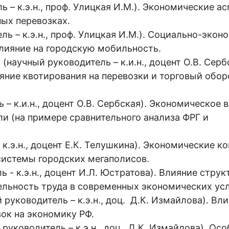
ь – к.э.н., проф. Улицкая И.М.). Экономические а
ых перевозках.
ль – к.э.н., проф. Улицкая И.М.). Социально-экон
лияние на городскую мобильность.
 (научный руководитель – к.и.н., доцент О.В. Серб
яние квотирования на перевозки и торговый обор
 – к.и.н., доцент О.В. Сербская). Экономическое 
и (на примере сравнительного анализа ФРГ и
- к.э.н., доцент Е.К. Телушкина). Экономические к
системы городских мегаполисов.
 - к.э.н., доцент И.Л. Юстратова). Влияние стру
ельность труда в современных экономических ус
й руководитель – к.э.н., доц. Д.К. Измайлова). Вл
ок на экономику РФ.
й руководитель – к.э.н., доц. Д.К. Измайлова). Ос