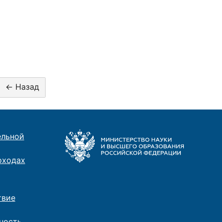
ельной
оходах
твие
ность