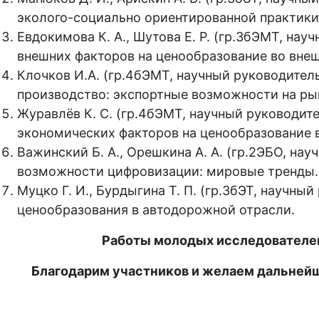
эколого-социально ориентированной практики
Евдокимова К. А., Шутова Е. Р. (гр.3бЭМТ, науч
внешних факторов на ценообразование во вне
Клочков И.А. (гр.4бЭМТ, научный руководитель
производство: экспортные возможности на ры
Журавлёв К. С. (гр.4бЭМТ, научный руководител
экономических факторов на ценообразование в
Важинский Б. А., Орешкина А. А. (гр.2ЭБО, науч
возможности цифровизации: мировые тренды.
Муцко Г. И., Бурдыгина Т. П. (гр.3бЭТ, научный
ценообразования в автодорожной отрасли.
Работы молодых исследователе
Благодарим участников и желаем дальнейш