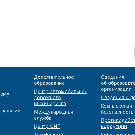
Дополнительное
Сведения
образование
об образоват
организации
Центр автомобильно-
ему
дорожного
Сведения о д
инжиниринга
Комплексная
 занятий
Международная
безопасность
служба
Противодейс
Центр СНГ
коррупции
Телефонный
Кибербезопас