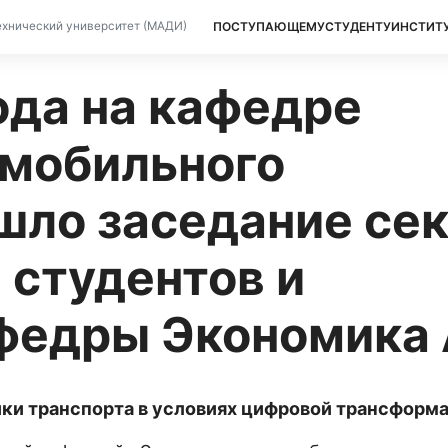
ПОСТУПАЮЩЕМУ
СТУДЕНТУ
ИНСТИТ
хнический университет (МАДИ)
ода на кафедре
омобильного
шло заседание се
 студентов и
федры Экономика 
ки транспорта в условиях цифровой трансформ