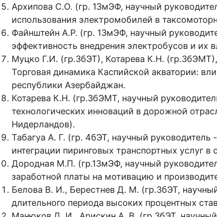
Архипова С.О. (гр. 1ЗмЭФ, научный руководител
использования электромобилей в таксомоторн
Файнштейн А.Р. (гр. 1ЗмЭФ, научный руководите
эффективность внедрения электробусов и их в
Муцко Г.И. (гр.3бЭТ), Котарева К.Н. (гр.3бЭМТ),
Торговая динамика Каспийской акватории: вли
республики Азербайджан.
Котарева К.Н. (гр.3бЭМТ, научный руководитель
технологических инноваций в дорожной отрасл
Нидерландов).
Табагуа А. Г. (гр. 4бЭТ, научный руководитель 
интеграции пиринговых транспортных услуг в 
Дородная М.П. (гр.1ЗмЭФ, научный руководитель
заработной платы на мотивацию и производит
Белова В. И., Берестнев Д. М. (гр.3бЭТ, научны
длительного периода высоких процентных став
Манюков Д. И., Арискин А. В. (гр.3бЭТ, научны