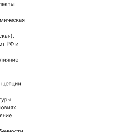
спекты
омическая
ская).
от РФ и
влияние
онцепции
ктуры
ловиях.
ияние
обенности