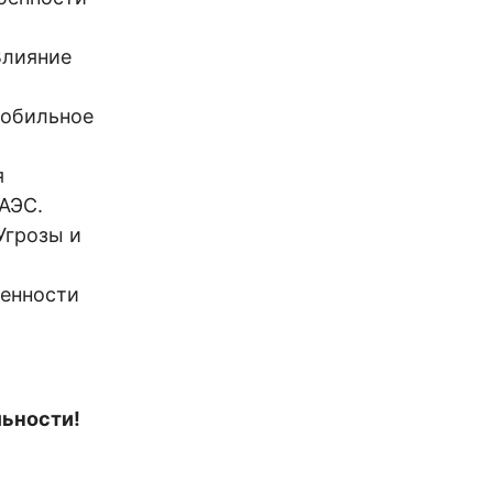
 Влияние
мобильное
я
ЕАЭС.
 Угрозы и
бенности
льности!