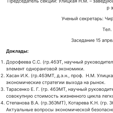
Председатель секции: Улицкая Н.М. – заведу
р 
Ученый секретарь: Чири
Тел.
Заседание 15 апрел
Доклады:
Дорофеева С.С. (гр.4бЭТ, научный руководитель
элемент одноранговой экономики.
Хасан И.К. (гр.4бЭМТ, д.э.н., проф. Н.М. Ули
экономические стратегии выхода на рынок.
Тарасенко Е. Г. (гр. 4бЭМТ, научный руководите
совокупную стоимость жизненного цикла легко
Степанова В.А. (гр.3бЭМТ), Котарева К.Н. (гр. 3
Актуальные вопросы экономической безопасн