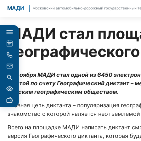
МАДИ
Московский автомобильно-дорожный государственный те
МАДИ стал площ
Географического
29 ноября МАДИ стал одной из 6450 электро
шестой по счету Географический диктант – 
Русским географическим обществом.
Главная цель диктанта – популяризация геогра
знакомство с которой является неотъемлемой
Всего на площадке МАДИ написать диктант смог
версия Географического диктанта, которая буд