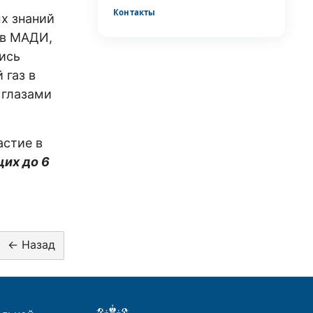
Контакты
ых знаний
ов МАДИ,
лись
 газ в
«глазами
астие в
их до 6