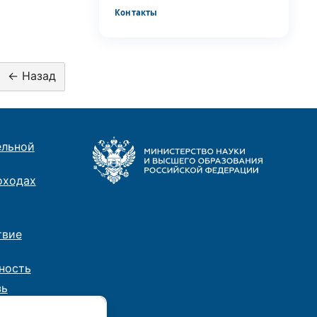
Контакты
ельной
оходах
твие
ность
зь