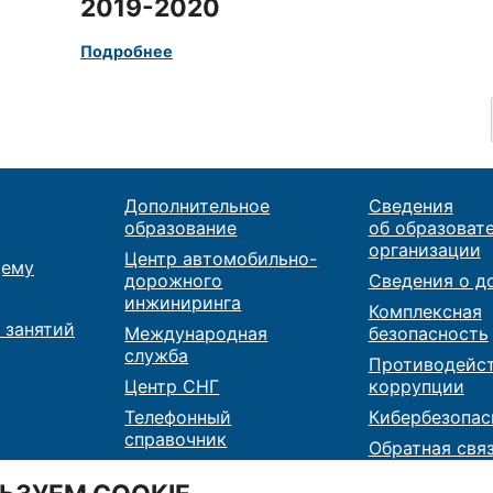
2019-2020
Подробнее
Дополнительное
Сведения
образование
об образоват
организации
Центр автомобильно-
ему
дорожного
Сведения о д
инжиниринга
Комплексная
 занятий
Международная
безопасность
служба
Противодейс
Центр СНГ
коррупции
Телефонный
Кибербезопас
справочник
Обратная свя
Карта сайта
Контакты