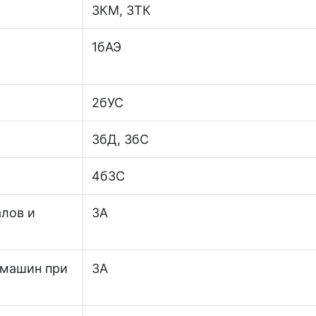
3КМ, 3ТК
1бАЭ
2бУС
3бД, 3бС
4бЗС
лов и
3А
 машин при
3А