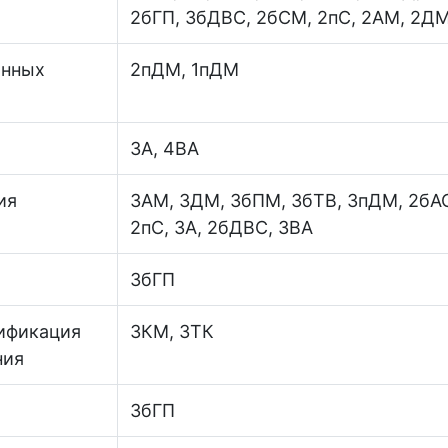
2бГП, 3бДВС, 2бСМ, 2пС, 2АМ, 2ДМ
онных
2пДМ, 1пДМ
3А, 4ВА
ия
3АМ, 3ДМ, 3бПМ, 3бТВ, 3пДМ, 2бА
2пС, 3А, 2бДВС, 3ВА
3бГП
тификация
3КМ, 3ТК
ния
3бГП