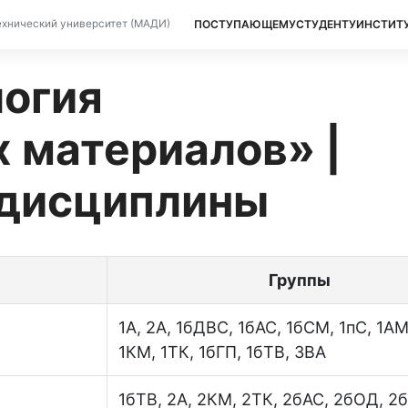
ПОСТУПАЮЩЕМУ
СТУДЕНТУ
ИНСТИТ
хнический университет (МАДИ)
огия
 материалов» |
дисциплины
Группы
1А, 2А, 1бДВС, 1бАС, 1бСМ, 1пС, 1АМ
1КМ, 1ТК, 1бГП, 1бТВ, 3ВА
1бТВ, 2А, 2КМ, 2ТК, 2бАС, 2бОД, 2