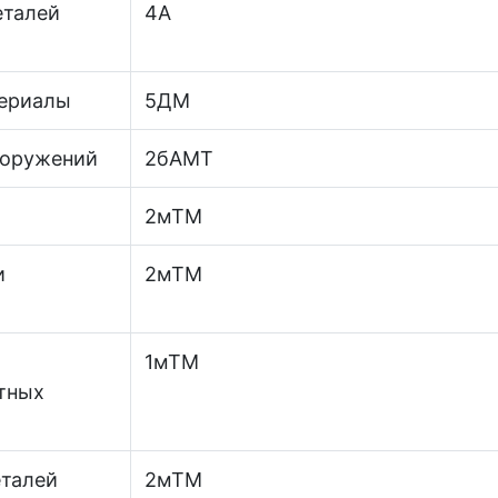
еталей
4А
териалы
5ДМ
ооружений
2бАМТ
2мТМ
и
2мТМ
1мТМ
тных
еталей
2мТМ