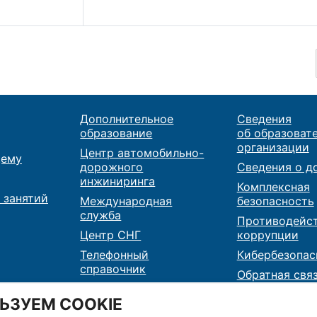
Дополнительное
Сведения
образование
об образоват
организации
Центр автомобильно-
ему
дорожного
Сведения о д
инжиниринга
Комплексная
 занятий
Международная
безопасность
служба
Противодейс
Центр СНГ
коррупции
Телефонный
Кибербезопас
справочник
Обратная свя
Карта сайта
Контакты
ЬЗУЕМ COOKIE
RSS