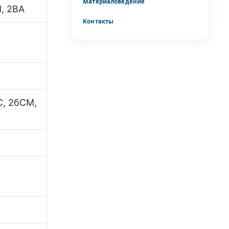
Материаловедение
, 2ВА
Контакты
С, 2бСМ,