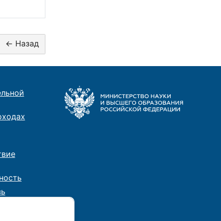
ельной
оходах
твие
ность
зь